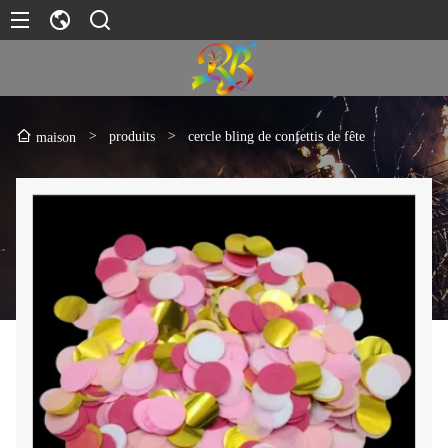
>
produits
>
cercle bling de confettis de fête
maison