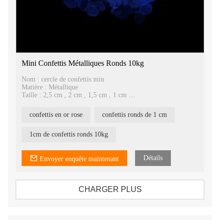
Mini Confettis Métalliques Ronds 10kg
Nom : cercle de confettis min
Matière : Métallique
Taille : 2,5 cm , 2 cm , 1,5 cm , 1 cm
Emballage : 5kgs/carton
Ils peuvent être utilisés avec une machine à confettis ou un
confettis en or rose
confettis ronds de 1 cm
lanceur de confettis et un ballon.
1cm de confettis ronds 10kg
Détails
Envoyer enquête maintenant
CHARGER PLUS