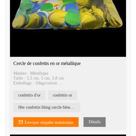
Cercle de confettis en or métallique
Matière : Métallique
Taille : 5,5 cm, 5 cm, 3,8 cm
Emballage : 10kgs/carton
Ils peuvent être utilisés avec une machine à confettis ou un
lanceur de confettis
confettis d'or
confettis or
fête confettis bling cercle bleu couleur
Détails
Envoyer enquête maintenant