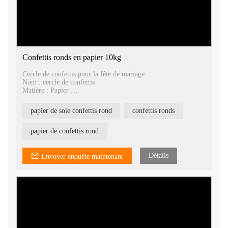
Confettis ronds en papier 10kg
Cercle de confettis pour la fête de mariage
Nom : cercle de confettis
Matière : Papier
Taille : 5,5 cm , 5 cm , 3,8 cm ,
Emballage : 10kgs/carton
papier de soie confettis rond
confettis ronds
Ils peuvent être utilisés avec une machine à confettis ou un
lanceur de confettis.
papier de confettis rond
Détails
Envoyer enquête maintenant