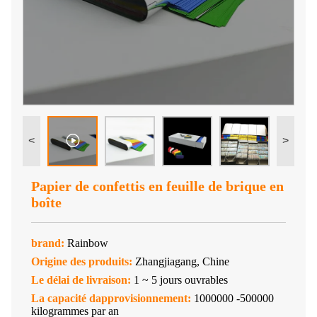
<
>
Papier de confettis en feuille de brique en
boîte
brand:
Rainbow
Origine des produits:
Zhangjiagang, Chine
Le délai de livraison:
1 ~ 5 jours ouvrables
La capacité dapprovisionnement:
1000000 -500000
kilogrammes par an