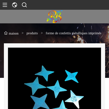
>
produits
>
forme de confettis métalliques imprimés
maison