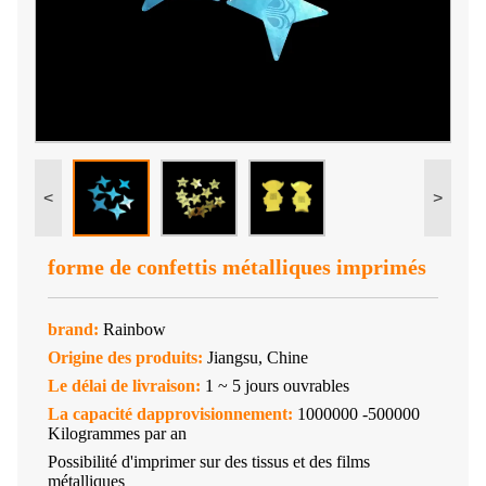
<
>
forme de confettis métalliques imprimés
brand:
Rainbow
Origine des produits:
Jiangsu, Chine
Le délai de livraison:
1 ~ 5 jours ouvrables
La capacité dapprovisionnement:
1000000 -500000
Kilogrammes par an
Possibilité d'imprimer sur des tissus et des films
métalliques