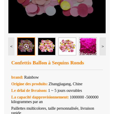
<
>
Confettis Ballon à Sequins Ronds
brand:
Rainbow
Origine des produits:
Zhangjiagang, Chine
Le délai de livraison:
1 ~ 5 jours ouvrables
La capacité dapprovisionnement:
1000000 -500000
kilogrammes par an
Paillettes multicolores, taille personnalisée, livraison
rapide