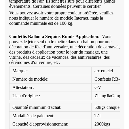
température de l'air. Ils sont très sûrs pour différents grands
événements. Certaines données peuvent le certifier.
Vous pouvez avoir votre propre couleur préférée, veuillez
nous indiquer le numéro de modèle Internet, mais la
commande minimale est de 100 kg.
Confettis Ballon à Sequins Ronds
Application:
Vous
pouvez le jeter seul ou le mettre dans un ballon pour une
décoration de fête d'anniversaire, une décoration de carnaval,
des produits d'application pour le jour du mariage, une
vitrine, des cadeaux de vacances, des anniversaires, des
cérémonies d'ouverture, etc.
Marque:
arc en ciel
Numéro de modèle:
Confettis RB-Ball
Attestation :
GV
Lieu d'origine :
ZhangJiaGang
Quantité minimum d'achat:
50kgs chaque coul
Modalités de paiement:
T/T
Capacité d'approvisionnement:
2000kgs