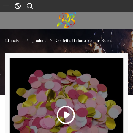
>
produits
>
Confettis Ballon à Sequins Ronds
maison