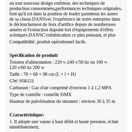
un tout nouveau design extérieur, des techniques de
production consommées
,
performances techniques originales,
font qu'il est dans la position de leader parmi
tous les autres
de sa classe
.
DANS
vec l'expérience de notre entreprise dans
le déclenchement de feux d'artifice depuis de nombreuses
années et l'extraction du
point fort
d'équipements d'effets
scéniques.
DANS
C'est
fabrication
ce plus puissant, et plus
C
ompatibilité, produit opérationnel facile.
Spécification de produit:
Tension d'alimentation : 220 v-240 v/50 hz ou 100 v-
120 v/60 hz 200 w
Taille : 78 × 68 × 98 cm (L × l × H)
GW: 95KGS
Carburant : Gaz d'air comprimé d'environ 1 à 1,2 MPA
Type de contrôle : contrôle DMX
Hauteur de pulvérisation du streamer : environ 30 à 35 m
C
caractéristique
:
1.
Il adopte une vanne à haut débit et haute pression, éclate
immédiatement;