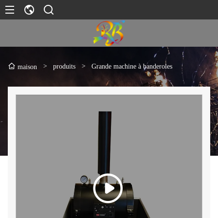
>
produits
>
Grande machine à banderoles
maison