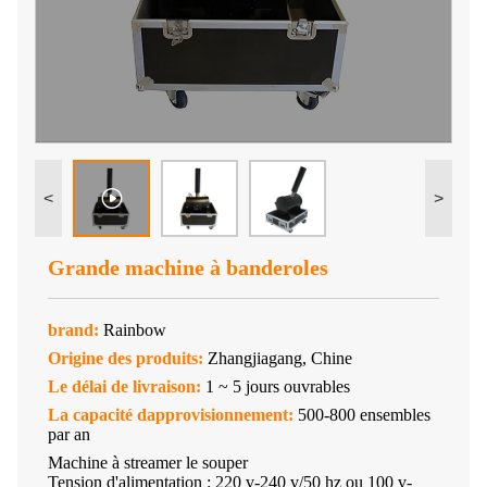
<
>
Grande machine à banderoles
brand:
Rainbow
Origine des produits:
Zhangjiagang, Chine
Le délai de livraison:
1 ~ 5 jours ouvrables
La capacité dapprovisionnement:
500-800 ensembles
par an
Machine à streamer le souper
Tension d'alimentation : 220 v-240 v/50 hz ou 100 v-