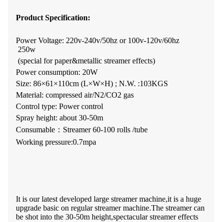
Product Specification:
Power Voltage: 220v-240v/50hz or 100v-120v/60hz
250w
(special for paper&metallic streamer effects)
Power consumption: 20W
Size: 86×61×110cm (L×W×H) ; N.W. :103KGS
Material: compressed air/N2/CO2 gas
Control type: Power control
Spray height: about 30-50m
Consumable：Streamer 60-100 rolls /tube
Working pressure:0.7mpa
It is our latest developed large streamer machine,it is a huge
upgrade basic on regular streamer machine.The streamer can
be shot into the 30-50m height,spectacular streamer effects